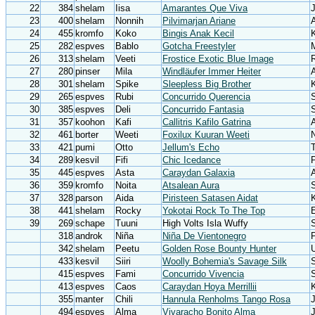
22
384
shelam
Iisa
Amarantes Que Viva
J
23
400
shelam
Nonnih
Pilvimarjan Ariane
A
24
455
kromfo
Koko
Bingis Anak Kecil
K
25
282
espves
Bablo
Gotcha Freestyler
26
313
shelam
Veeti
Frostice Exotic Blue Image
27
280
pinser
Mila
Windläufer Immer Heiter
28
301
shelam
Spike
Sleepless Big Brother
29
265
espves
Rubi
Concurrido Querencia
30
385
espves
Deli
Concurrido Fantasia
31
357
koohon
Kafi
Callitris Kafilo Gatrina
A
32
461
borter
Weeti
Foxilux Kuuran Weeti
N
33
421
pumi
Otto
Jellum's Echo
34
289
kesvil
Fifi
Chic Icedance
P
35
445
espves
Asta
Caraydan Galaxia
36
359
kromfo
Noita
Atsalean Aura
37
328
parson
Aida
Piristeen Satasen Aidat
K
38
441
shelam
Rocky
Yokotai Rock To The Top
39
269
schape
Tuuni
High Volts Isla Wuffy
318
androk
Niña
Niña De Vientonegro
342
shelam
Peetu
Golden Rose Bounty Hunter
U
433
kesvil
Siiri
Woolly Bohemia's Savage Silk
415
espves
Fami
Concurrido Vivencia
413
espves
Caos
Caraydan Hoya Merrillii
355
manter
Chili
Hannula Renholms Tango Rosa
494
espves
Alma
Vivaracho Bonito Alma