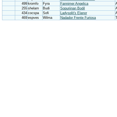
499
kromfo
Fyra
Fannimer Angelica
255
shelam
Budi
Sopuriinan Bodil
434
cocspa
Sofi
Ladysplit's Elanor
469
espves
Wilma
Nadador Frente Furiosa
T