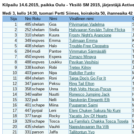
Kilpailu 14.6.2015, paikka Oulu - Yksilö SM 2015, järjestäjä Activ
Medi 3, kello 14:30, tuomari Pertti Siimes, koirakoita 50, ihanneaika 
Sija
Nro
Rotu
Nimi
Virallinen nimi
1
485
shelam
Goa
Pilvimarjan Vadelma
2
252
shelam
Stella
Halivaaran Kevään Tuline Flicka
3
310
shelam
Kuura
Frosty Night's Arancione
4
349
espves
Emma
Tulimaan Emma
5
408
shelam
Halo
Trouble-Free Cleopatra
6
284
mudi
Pantse
Vimmatun Särmäsälli
7
450
espves
Espera
Zorrazo Minaya
T
8
488
espves
Loukku
Pevikan Vesihiisi
E
9
338
koohon
Robi
Tretex Kilroy
J
10
403
parson
Nipa
Ratkiller Funky
11
484
shelam
Roni
Taiga Doo's Go For It
12
347
parson
Peksu
Ring Tail Elton
13
358
schape
Unna
High Volts Hocus-Pocus
14
340
walter
Nuutti
Ronesco Jumping Jack
15
322
puli
Nelli
Narukerän Elegantti Elli
M
16
401
schape
Miina
Puuparran Saimi
17
447
pyrpal
Leni
Eleni Chuken Sakura No Kuni
18
377
tarupi
Rocky
Yacatis Joy Of Hearts
19
329
schape
Tosca
La Familia's Chakka Tosca Tosela
20
435
shelam
Vauhti
Nappulavaaran Ilta Villi
21
331
parson
Jaffa
Tallitontun Yvo