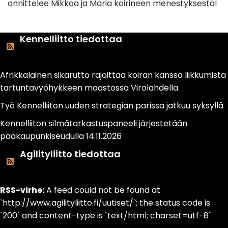
onnittelee Mikkoa ja Maria koirineen menestyksestä!
Kennelliitto tiedottaa
Afrikkalainen sikarutto rajoittaa koiran kanssa liikkumista
tartuntavyöhykkeen maastossa Virolahdella
Työ Kennelliiton uuden strategian parissa jatkuu syksyllä
Kennelliiton silmätarkastuspaneeli järjestetään
pääkaupunkiseudulla 14.11.2026
Agilityliitto tiedottaa
RSS-virhe:
A feed could not be found at
`http://www.agilityliitto.fi/uutiset/`; the status code is
`200` and content-type is `text/html; charset=utf-8`