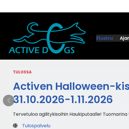
Siirry
suoraan
sisältöön
Etusivu
Aja
TULOSSA
Activen Halloween-ki
31.10.2026-1.11.2026
Tervetuloa agilitykisoihin Haukiputaalle! Tuomarina 
Tulospalvelu