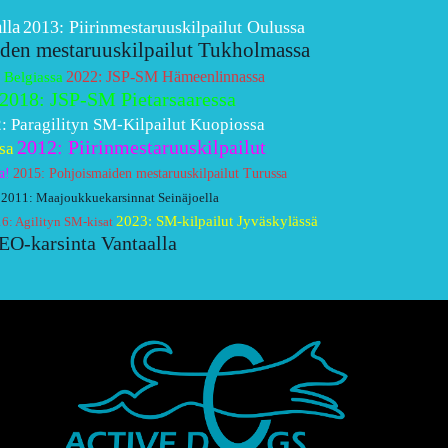
lla
2013: Piirinmestaruuskilpailut Oulussa
den mestaruuskilpailut Tukholmassa
2022: JSP-SM Hämeenlinnassa
 Belgiassa
2018: JSP-SM Pietarsaaressa
: Paragilityn SM-Kilpailut Kuopiossa
2012: Piirinmestaruuskilpailut
sa
a!
2015: Pohjoismaiden mestaruuskilpailut Turussa
2011: Maajoukkuekarsinnat Seinäjoella
2023: SM-kilpailut Jyväskylässä
6: Agilityn SM-kisat
EO-karsinta Vantaalla