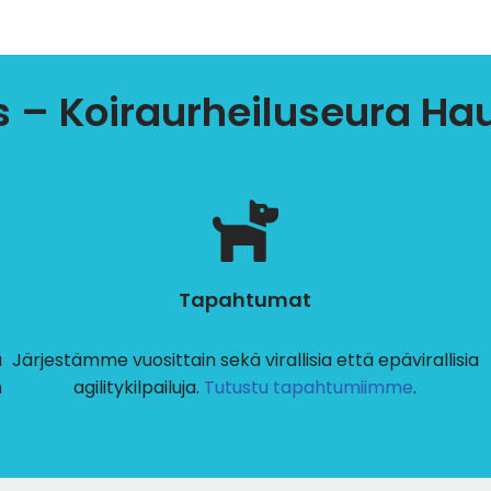
 – Koiraurheiluseura Ha
Tapahtumat
a
Järjestämme vuosittain sekä virallisia että epävirallisia
n
agilitykilpailuja.
Tutustu tapahtumiimme
.