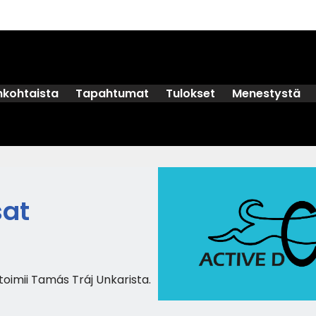
nkohtaista
Tapahtumat
Tulokset
Menestystä
sat
toimii Tamás Tráj Unkarista.