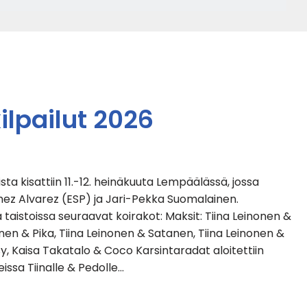
pailut 2026
kisattiin 11.-12. heinäkuuta Lempäälässä, jossa
ez Alvarez (ESP) ja Jari-Pekka Suomalainen.
aistoissa seuraavat koirakot: Maksit: Tiina Leinonen &
nen & Pika, Tiina Leinonen & Satanen, Tiina Leinonen &
y, Kaisa Takatalo & Coco Karsintaradat aloitettiin
issa Tiinalle & Pedolle…