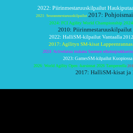
2022: Piirinmestaruuskilpailut Haukiputaa
2017: Pohjoismai
2021: Seuranmestaruuskilpailut
2024: FCI Agility World Championship 2024
2010: Piirinmestaruuskilpailut
2022: HalliSM-kilpailut Vantaalla
2012
2017: Agilityn SM-kisat Lappeenrannas
2024: Activelaisia mukana Suomen edustusjoukkueiss
2023: GamesSM-kilpailut Kuopiossa
2026: World Agility Open -karsinnat 2026 Tampereella
201
2017: HalliSM-kisat ja 