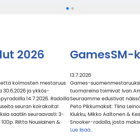
lut 2026
GamesSM-kil
13.7.2026
n, että kolmosten mestaruus
Games-suomenmestaruuksista 
a 30.6.2026 ja ykkös-
tuomareina toimivat Ivan Am
yradoilla 14.7.2026. Radoilla
Seuraamme edustivat näissä t
useita seuran koirakoita!
Peto Pikkumaksit: Tiina Leino
oksia saatiin seuraavasti: 3-
Kiukku, Mikko Aaltonen & Kes
100p. Riitta Nousiainen &
Snooker-radalla, josta makse
Lue lisää…