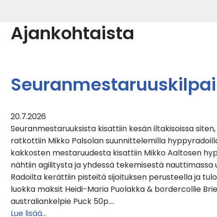
Ajankohtaista
Seuranmestaruuskilpai
20.7.2026
Seuranmestaruuksista kisattiin kesän iltakisoissa site
ratkottiin Mikko Palsolan suunnittelemilla hyppyradoill
kakkosten mestaruudesta kisattiin Mikko Aaltosen hypp
nähtiin agilitysta ja yhdessä tekemisestä nauttimassa 
Radoilta kerättiin pisteitä sijoituksen perusteella ja tul
luokka maksit Heidi-Maria Puolakka & bordercollie Brie 
australiankelpie Puck 50p.…
Lue lisää…