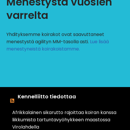
Menestystä vuosien
varrelta
Yhdityksemme koirakot ovat saavuttaneet
menestystä agilityn MM-tasolla asti.
Lue lisää
menestyneistä koirakoistamme.
Kennelliitto tiedottaa
Afrikkalainen sikarutto rajoittaa koiran kanssa
liikkumista tartuntavyöhykkeen maastossa
Virolahdella