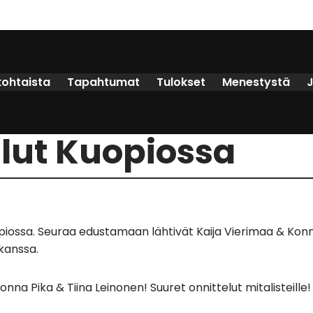
kohtaista
Tapahtumat
Tulokset
Menestystä
lut Kuopiossa
piossa. Seuraa edustamaan lähtivät Kaija Vierimaa & Konna
kanssa.
a Pika & Tiina Leinonen! Suuret onnittelut mitalisteille!