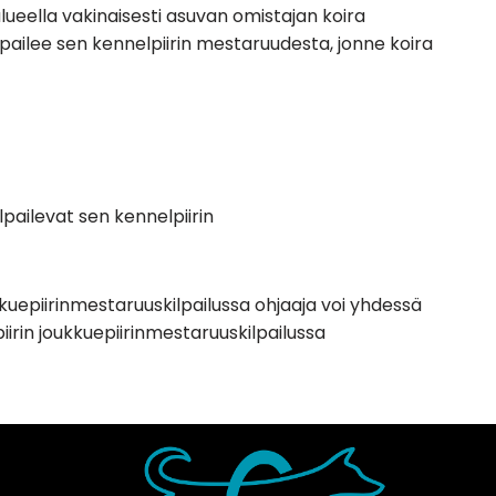
alueella vakinaisesti asuvan omistajan koira
ailee sen kennelpiirin mestaruudesta, jonne koira
ilpailevat sen kennelpiirin
oukkuepiirinmestaruuskilpailussa ohjaaja voi yhdessä
iirin joukkuepiirinmestaruuskilpailussa