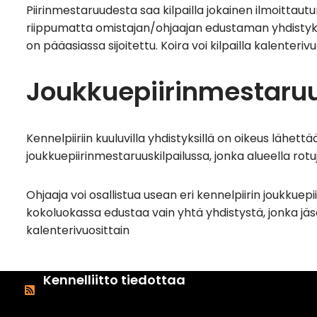
Piirinmestaruudesta saa kilpailla jokainen ilmoittaut
riippumatta omistajan/ohjaajan edustaman yhdistykse
on pääasiassa sijoitettu. Koira voi kilpailla kalenter
Joukkuepiirinmestaruu
Kennelpiiriin kuuluvilla yhdistyksillä on oikeus lähett
joukkuepiirinmestaruuskilpailussa, jonka alueella rotu
Ohjaaja voi osallistua usean eri kennelpiirin joukkuepi
kokoluokassa edustaa vain yhtä yhdistystä, jonka jäsen
kalenterivuosittain
Kennelliitto tiedottaa