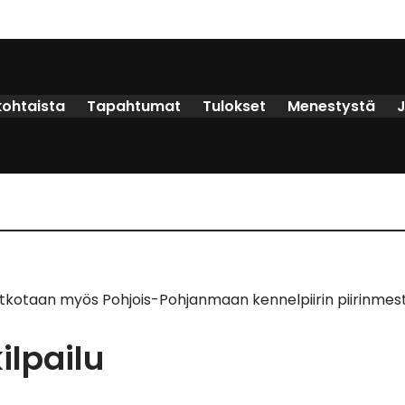
kohtaista
Tapahtumat
Tulokset
Menestystä
ratkotaan myös Pohjois-Pohjanmaan kennelpiirin piirinmes
ilpailu