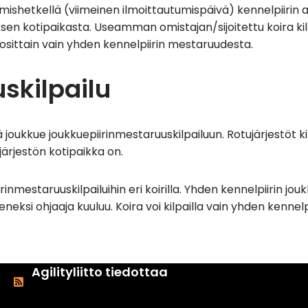
umishetkellä (viimeinen ilmoittautumispäivä) kennelpiirin 
n kotipaikasta. Useamman omistajan/sijoitettu koira kilp
ivuosittain vain yhden kennelpiirin mestaruudesta.
skilpailu
ää joukkue joukkuepiirinmestaruuskilpailuun. Rotujärjestöt k
järjestön kotipaikka on.
irinmestaruuskilpailuihin eri koirilla. Yhden kennelpiirin j
eksi ohjaaja kuuluu. Koira voi kilpailla vain yhden kennelp
Agilityliitto tiedottaa