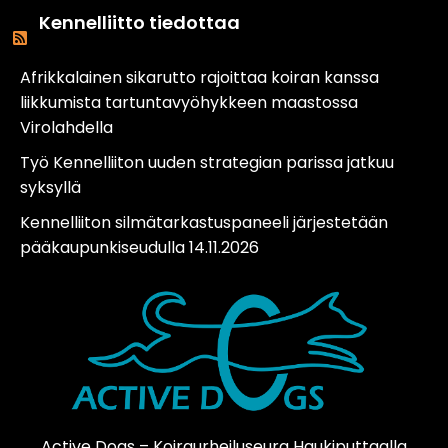
Kennelliitto tiedottaa
Afrikkalainen sikarutto rajoittaa koiran kanssa
liikkumista tartuntavyöhykkeen maastossa
Virolahdella
Työ Kennelliiton uuden strategian parissa jatkuu
syksyllä
Kennelliiton silmätarkastuspaneeli järjestetään
pääkaupunkiseudulla 14.11.2026
Active Dogs – Koiraurheiluseura Haukiputtaalla