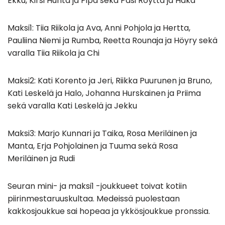
Ekku, Kirsi Huhta ja Pipa sekä Pasi Röyttä ja Haka
Maksi1: Tiia Riikola ja Ava, Anni Pohjola ja Hertta,
Pauliina Niemi ja Rumba, Reetta Rounaja ja Höyry sekä
varalla Tiia Riikola ja Chi
Maksi2: Kati Korento ja Jeri, Riikka Puurunen ja Bruno,
Kati Leskelä ja Halo, Johanna Hurskainen ja Priima
sekä varalla Kati Leskelä ja Jekku
Maksi3: Marjo Kunnari ja Taika, Rosa Meriläinen ja
Manta, Erja Pohjolainen ja Tuuma sekä Rosa
Meriläinen ja Rudi
Seuran mini- ja maksi1 -joukkueet toivat kotiin
piirinmestaruuskultaa. Medeissä puolestaan
kakkosjoukkue sai hopeaa ja ykkösjoukkue pronssia.