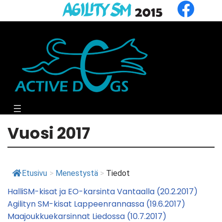
Siirry
suoraan
sisältöön
Vuosi 2017
Etusivu
>
Menestystä
>
Tiedot
HalliSM-kisat ja EO-karsinta Vantaalla (20.2.2017)
Agilityn SM-kisat Lappeenrannassa (19.6.2017)
Maajoukkuekarsinnat Liedossa (10.7.2017)