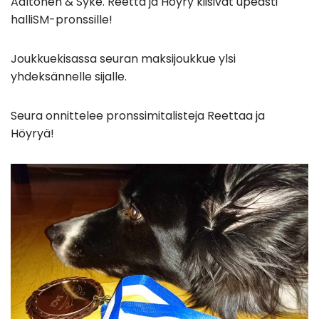
Aaltonen & Syke. Reetta ja Höyry kiisivät upeasti
halliSM-pronssille!
Joukkuekisassa seuran maksijoukkue ylsi
yhdeksännelle sijalle.
Seura onnittelee pronssimitalisteja Reettaa ja
Höyryä!