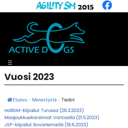
Siirry
suoraan
sisältöön
Vuosi 2023
Etusivu
>
Menestystä
>
Tiedot
HalliSM-kilpailut Turussa (26.3.2023)
Maajoukkuekarsinnat Vantaalla (21.5.2023)
JSP-kilpailut Rovaniemellä (18.6.2023)