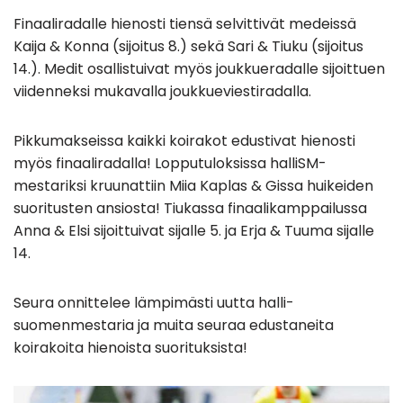
Finaaliradalle hienosti tiensä selvittivät medeissä
Kaija & Konna (sijoitus 8.) sekä Sari & Tiuku (sijoitus
14.). Medit osallistuivat myös joukkueradalle sijoittuen
viidenneksi mukavalla joukkueviestiradalla.
Pikkumakseissa kaikki koirakot edustivat hienosti
myös finaaliradalla! Lopputuloksissa halliSM-
mestariksi kruunattiin Miia Kaplas & Gissa huikeiden
suoritusten ansiosta! Tiukassa finaalikamppailussa
Anna & Elsi sijoittuivat sijalle 5. ja Erja & Tuuma sijalle
14.
Seura onnittelee lämpimästi uutta halli-
suomenmestaria ja muita seuraa edustaneita
koirakoita hienoista suorituksista!