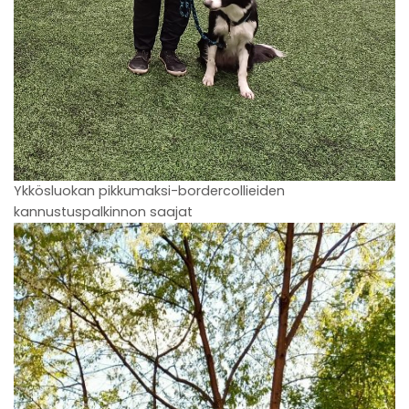
Ykkösluokan pikkumaksi-bordercollieiden
kannustuspalkinnon saajat