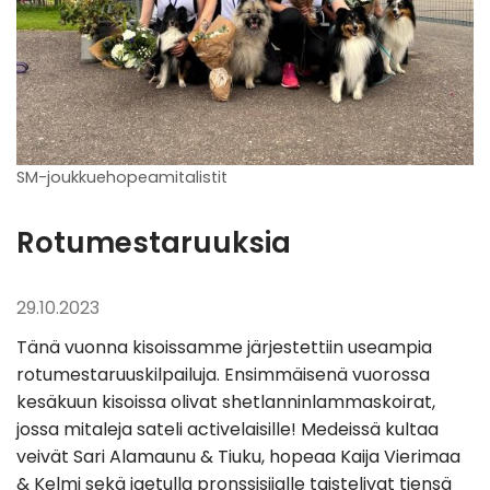
SM-joukkuehopeamitalistit
Rotumestaruuksia
29.10.2023
Tänä vuonna kisoissamme järjestettiin useampia
rotumestaruuskilpailuja. Ensimmäisenä vuorossa
kesäkuun kisoissa olivat shetlanninlammaskoirat,
jossa mitaleja sateli activelaisille! Medeissä kultaa
veivät Sari Alamaunu & Tiuku, hopeaa Kaija Vierimaa
& Kelmi sekä jaetulla pronssisijalle taistelivat tiensä