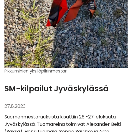
Pikkuminien yksilöpiirinmestari
SM-kilpailut Jyväskylässä
27.8.2023
Suomenmestaruuksista kisattiin 26.-27. elokuuta
Jyväskylässä. Tuomareina toimivat Alexander Beitl
(Saksa), Henri Luomala, Seppo Savikko ja Arto