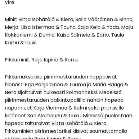
Vire
Minit: Riitta Isohätälä & Kiera, Saila Väätäinen & Rinna,
Merja-Liisa Istermaa & Touho, Saija Kela & Yoda, Maiju
Kokkoniemi & Dumle, Kaisa Salmela & Bono, Tuula
Karhu & Louis
Pikkuminit: Raija Kipinä & Remu
Pikkumakseissa piirinmestaruuden nappasivat
hienosti Erja Pohjolainen & Tuuma ja Maria Haaga &
Nero sijoittuivat huikeasti kolmanneksi. Medeissä
piirinmestaruuden palkintopallilla nähtiin hopeaa
napanneet Kaija Vierimaa & Kelmi sekä pronssille
kiitäneet Sari Alamaunu & Tiuku. Mineissä puolestaan
hopeaa taituroivat Riitta Isohätälä & Kiera.
Pikkuminien piirinmestariksi kiisivät saumattomalla
yhteistyöllä Raija Kipinä & Remu.