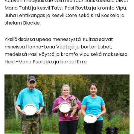
Activen medijoukkue voitti kultaa! Joukkueessa olivat
Maria Tähti ja kesvil Tatsi, Pasi Röyttä ja kromfo Vipu,
Juha Lehtikangas ja kesvil Core sekä Kirsi Koskela ja
shelam Blackie.
Yksilökisoissa upeaa menestystä. Kultaa saivat
mineissä Hanna-Lena Väätäjä ja borter Lisbet,
medeissä Pasi Röyttä ja kromfo Vipu sekä makseissa
Heidi-Maria Puolakka ja borcol Erre.