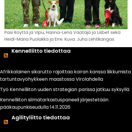
Pasi Röyttä ja Vipu, Hanna-Lena Väätäjä ja Lisbet sekä
Heidi-Maria Puolakka ja Erre. Kuva: Juha Lehtikangas
Kennelliitto tiedottaa
Afrikkalainen sikarutto rajoittaa koiran kanssa liikkumista
tartuntavyöhykkeen maastossa Virolahdella
Työ Kennelliiton uuden strategian parissa jatkuu syksyllä
Kennelliiton silmätarkastuspaneeli järjestetään
pääkaupunkiseudulla 14.11.2026
Agilityliitto tiedottaa