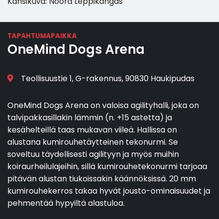
Kansikuva: Noora Leppikangas
TAPAHTUMAPAIKKA
OneMind Dogs Arena
Teollisuustie 1, G-rakennus, 90830 Haukipudas
OneMind Dogs Arena on valoisa agilityhalli, joka on
talvipakkasillakin lämmin (n. +15 astetta) ja
kesähelteillä taas mukavan viileä. Hallissa on
alustana kumirouhetäytteinen tekonurmi. Se
soveltuu täydellisesti agilityyn ja myös muihin
koiraurheilulajeihin, sillä kumirouhetekonurmi tarjoaa
pitävän alustan tiukoissakin käännöksissä. 20 mm
kumirouhekerros takaa hyvät jousto-ominaisuudet ja
pehmentää hypyiltä alastuloa.