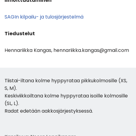
Ilmoittautuminen
SAGIn kilpailu- ja tulosjärjestelmä
Tiedustelut
Hennariikka Kangas, hennariikka.kangas@gmail.com
Tiistai-iltana kolme hyppyrataa pikkukolmosille (XS,
S, M).
Keskiviikkoiltana kolme hyppyrataa isoille kolmosille
(SL, L).
Radat edetään aakkosjärjestyksessä.