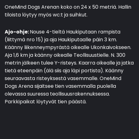
OneMind Dogs Arenan koko on 24 x 50 metriä. Hallin
tiloista löytyy myös wc:t ja suihkut.
Ajo-ohje:
Nouse 4-tieltä Haukiputaan rampista
(liittymä nro 15) ja aja Haukiputaalle päin 3 km.
Käänny liikenneympyrästä oikealle Ukonkaivokseen.
Aja 1,6 km ja käänny oikealle Teollisuustielle. N. 300
metrin jälkeen tulee Y-risteys. Kaarra oikealle ja jatka
tietä eteenpäin (älä siis aja läpi portista). Käänny
seuraavasta risteyksestä vasemmalle. OneMind
Dogs Arena sijaitsee tien vasemmalla puolella
olevassa suuressa teollisuusrakennuksessa.
Parkkipaikat löytyvät tien päästä.