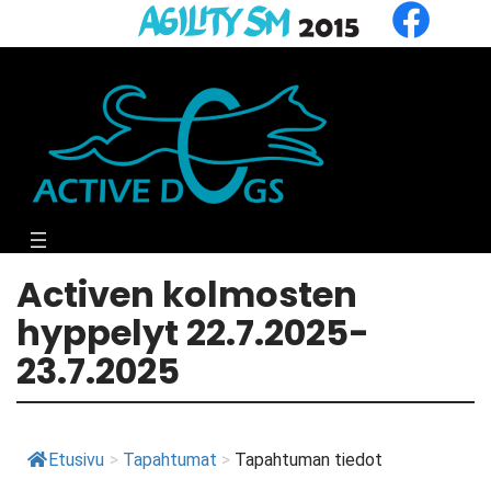
Siirry
suoraan
sisältöön
Activen kolmosten
hyppelyt 22.7.2025-
23.7.2025
Etusivu
>
Tapahtumat
>
Tapahtuman tiedot