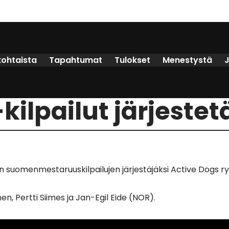
kohtaista
Tapahtumat
Tulokset
Menestystä
ilpailut järjeste
tyn suomenmestaruuskilpailujen järjestäjäksi Active Dogs ry:
en, Pertti Siimes ja Jan-Egil Eide (NOR).