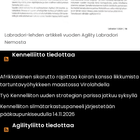
Labradori-lehden artikkeli vuoden Agility Labradori
Nemosta
Kennelliitto tiedottaa
Afrikkalainen sikarutto rajoittaa koiran kanssa liikkumista
tartuntavyöhykkeen maastossa Virolahdella
Työ Kennelliiton uuden strategian parissa jatkuu syksyllä
Kennelliiton silmätarkastuspaneeli järjestetään
pääkaupunkiseudulla 14.11.2026
Agilityliitto tiedottaa