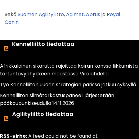
Sekä
Suomen Agilityliitto
,
Agimet
,
Aptus
ja
Royal
Canin
.
Kennelliitto tiedottaa
Afrikkalainen sikarutto rajoittaa koiran kanssa liikkumista
tartuntavyöhykkeen maastossa Virolahdella
Työ Kennelliiton uuden strategian parissa jatkuu syksyllä
Kennelliiton silmätarkastuspaneeli järjestetään
pääkaupunkiseudulla 14.11.2026
Agilityliitto tiedottaa
RSS-virhe:
A feed could not be found at