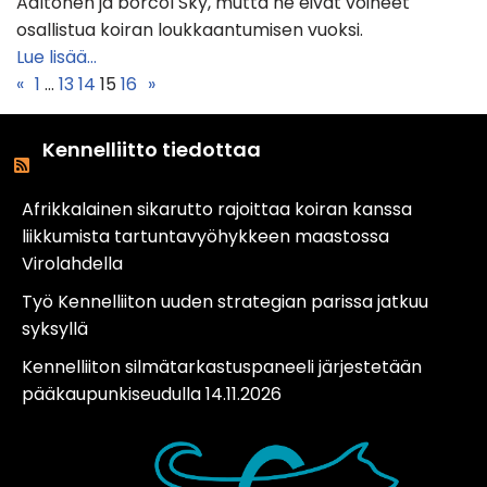
Aaltonen ja borcol Sky, mutta he eivät voineet
osallistua koiran loukkaantumisen vuoksi.
Lue lisää…
«
1
…
13
14
15
16
»
Kennelliitto tiedottaa
Afrikkalainen sikarutto rajoittaa koiran kanssa
liikkumista tartuntavyöhykkeen maastossa
Virolahdella
Työ Kennelliiton uuden strategian parissa jatkuu
syksyllä
Kennelliiton silmätarkastuspaneeli järjestetään
pääkaupunkiseudulla 14.11.2026