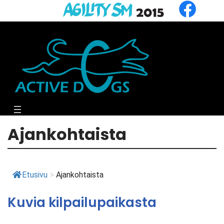
Siirry
suoraan
sisältöön
Ajankohtaista
Etusivu
>
Ajankohtaista
Kuvia kilpailupaikasta